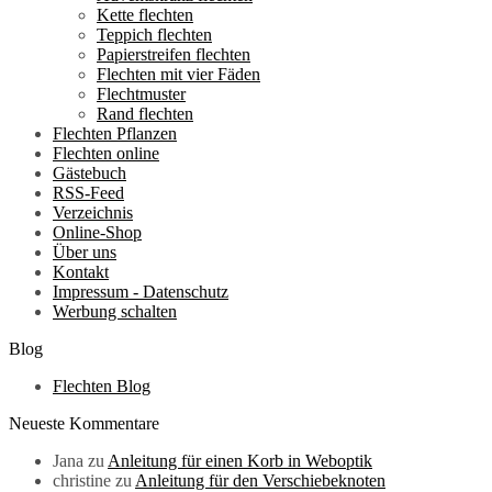
Kette flechten
Teppich flechten
Papierstreifen flechten
Flechten mit vier Fäden
Flechtmuster
Rand flechten
Flechten Pflanzen
Flechten online
Gästebuch
RSS-Feed
Verzeichnis
Online-Shop
Über uns
Kontakt
Impressum - Datenschutz
Werbung schalten
Blog
Flechten Blog
Neueste Kommentare
Jana
zu
Anleitung für einen Korb in Weboptik
christine
zu
Anleitung für den Verschiebeknoten