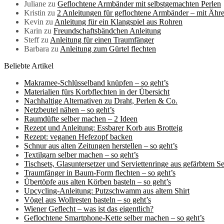
Juliane
zu
Geflochtene Armbänder mit selbstgemachten Perlen
Kristin
zu
2 Anleitungen für geflochtene Armbänder – mit Ähr
Kevin
zu
Anleitung für ein Klangspiel aus Rohren
Karin
zu
Freundschaftsbändchen Anleitung
Steff
zu
Anleitung für einen Traumfänger
Barbara
zu
Anleitung zum Gürtel flechten
Beliebte Artikel
Makramee-Schlüsselband knüpfen – so geht’s
Materialien fürs Korbflechten in der Übersicht
Nachhaltige Alternativen zu Draht, Perlen & Co.
Netzbeutel nähen – so geht’s
Raumdüfte selber machen – 2 Ideen
Rezept und Anleitung: Essbarer Korb aus Brotteig
Rezept: veganen Hefezopf backen
Schnur aus alten Zeitungen herstellen – so geht’s
Textilgarn selber machen – so geht’s
Tischsets, Glasuntersetzer und Serviettenringe aus gefärbtem Sei
Traumfänger in Baum-Form flechten – so geht’s
Übertöpfe aus alten Körben basteln – so geht’s
Upcycling-Anleitung: Putzschwamm aus altem Shirt
Vögel aus Wollresten basteln – so geht’s
Wiener Geflecht – was ist das eigentlich?
Geflochtene Smartphone-Kette selber machen – so geht’s