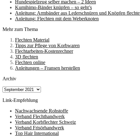
Hundespielzeug selber machen – 2 Ideen
Kumihimo-Bänder knüpfen – so geht’s
Anleitung: Armbänder aus Lederschnüren und Knöpfen flecht
Anleitung: Flechten mit dem Weberknoten
Mehr zum Thema
Flechten Material
Tipps zur Pflege von Korbwaren
Flechtarbeiten-Kostenrechner
3D flechten
Flechten online
Anleitungen – Fransen herstellen
Archiv
Archiv
Link-Empfehlung
Nachwachsende Rohstoffe
Verband Flechthandwerk
Verband Korbflechter Schweiz
Verband Frisörhandwerk
Top Hair International