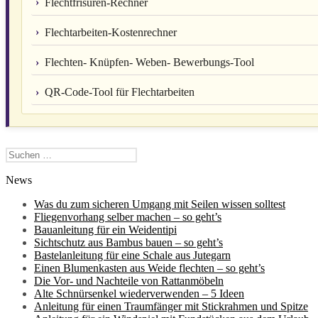
Flechtfrisuren-Rechner
Flechtarbeiten-Kostenrechner
Flechten- Knüpfen- Weben- Bewerbungs-Tool
QR-Code-Tool für Flechtarbeiten
Suchen
nach:
News
Was du zum sicheren Umgang mit Seilen wissen solltest
Fliegenvorhang selber machen – so geht’s
Bauanleitung für ein Weidentipi
Sichtschutz aus Bambus bauen – so geht’s
Bastelanleitung für eine Schale aus Jutegarn
Einen Blumenkasten aus Weide flechten – so geht’s
Die Vor- und Nachteile von Rattanmöbeln
Alte Schnürsenkel wiederverwenden – 5 Ideen
Anleitung für einen Traumfänger mit Stickrahmen und Spitze