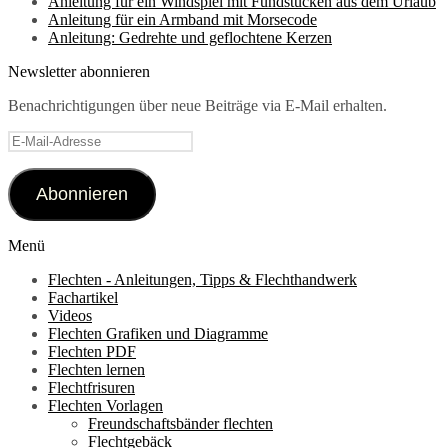
Anleitung für ein Windspiel mit Fundstücken aus dem Urlaub
Anleitung für ein Armband mit Morsecode
Anleitung: Gedrehte und geflochtene Kerzen
Newsletter abonnieren
Benachrichtigungen über neue Beiträge via E-Mail erhalten.
E-
Mail-
Adresse
Abonnieren
Menü
Flechten - Anleitungen, Tipps & Flechthandwerk
Fachartikel
Videos
Flechten Grafiken und Diagramme
Flechten PDF
Flechten lernen
Flechtfrisuren
Flechten Vorlagen
Freundschaftsbänder flechten
Flechtgebäck