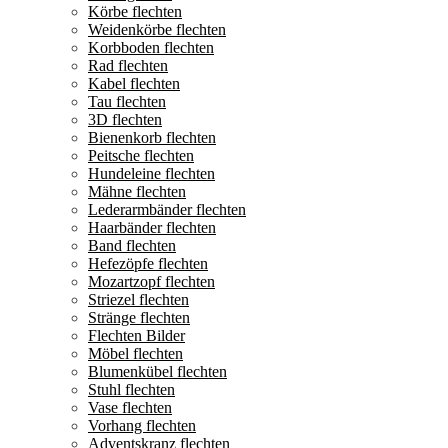
Körbe flechten
Weidenkörbe flechten
Korbboden flechten
Rad flechten
Kabel flechten
Tau flechten
3D flechten
Bienenkorb flechten
Peitsche flechten
Hundeleine flechten
Mähne flechten
Lederarmbänder flechten
Haarbänder flechten
Band flechten
Hefezöpfe flechten
Mozartzopf flechten
Striezel flechten
Stränge flechten
Flechten Bilder
Möbel flechten
Blumenkübel flechten
Stuhl flechten
Vase flechten
Vorhang flechten
Adventskranz flechten