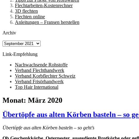
Flechtarbeiten-Kostenrechner
3D flechten
Flechten online
Anleitungen – Fransen herstellen
Archiv
Archiv
Link-Empfehlung
Nachwachsende Rohstoffe
Verband Flechthandwerk
Verband Korbflechter Schweiz
Verband Frisörhandwerk
Top Hair International
Monat:
März 2020
Übertöpfe aus alten Körben basteln – so ge
Übertöpfe aus alten Körben basteln – so geht’s
Ob Geschenkkörbe, Osternester, ausgediente Brotkörbe oder ge