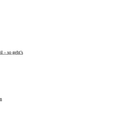
l – so geht’s
en