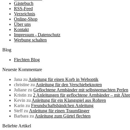
Gästebuch
RSS-Feed
Verzeichnis
Online-Shop
Über uns
Kontakt
Impressum - Datenschutz
Werbung schalten
Blog
Flechten Blog
Neueste Kommentare
Jana
zu
Anleitung für einen Korb in Weboptik
christine
zu
Anleitung für den Verschiebeknoten
Juliane
zu
Geflochtene Armbänder mit selbstgemachten Perlen
Kristin
zu
2 Anleitungen für geflochtene Armbänder – mit Ähr
Kevin
zu
Anleitung für ein Klangspiel aus Rohren
Karin
zu
Freundschaftsbändchen Anleitung
Steff
zu
Anleitung für einen Traumfänger
Barbara
zu
Anleitung zum Gürtel flechten
Beliebte Artikel