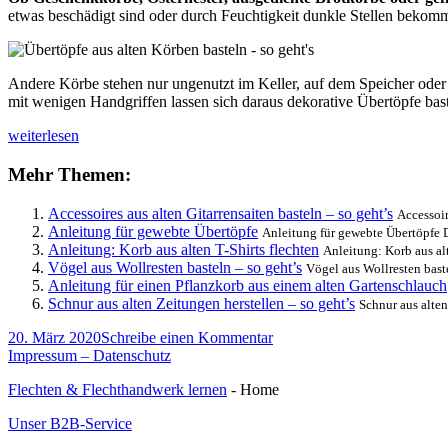
etwas beschädigt sind oder durch Feuchtigkeit dunkle Stellen bekom
Andere Körbe stehen nur ungenutzt im Keller, auf dem Speicher ode
mit wenigen Handgriffen lassen sich daraus dekorative Übertöpfe bast
Übertöpfe
weiterlesen
aus
alten
Mehr Themen:
Körben
basteln
Accessoires aus alten Gitarrensaiten basteln – so geht’s
Accessoir
–
Anleitung für gewebte Übertöpfe
Anleitung für gewebte Übertöpfe D
so
Anleitung: Korb aus alten T-Shirts flechten
Anleitung: Korb aus alt
geht’s
Vögel aus Wollresten basteln – so geht’s
Vögel aus Wollresten baste
Anleitung für einen Pflanzkorb aus einem alten Gartenschlauch
Schnur aus alten Zeitungen herstellen – so geht’s
Schnur aus alten
Veröffentlicht
zu
20. März 2020
Schreibe einen Kommentar
am
Übertöpfe
Impressum – Datenschutz
aus
Flechten & Flechthandwerk lernen
- Home
alten
Körben
Unser B2B-Service
basteln
–