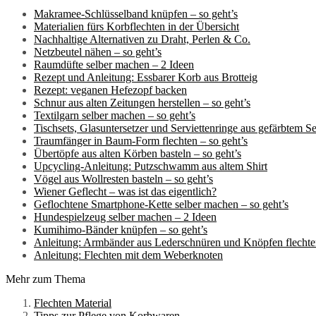
Makramee-Schlüsselband knüpfen – so geht’s
Materialien fürs Korbflechten in der Übersicht
Nachhaltige Alternativen zu Draht, Perlen & Co.
Netzbeutel nähen – so geht’s
Raumdüfte selber machen – 2 Ideen
Rezept und Anleitung: Essbarer Korb aus Brotteig
Rezept: veganen Hefezopf backen
Schnur aus alten Zeitungen herstellen – so geht’s
Textilgarn selber machen – so geht’s
Tischsets, Glasuntersetzer und Serviettenringe aus gefärbtem Sei
Traumfänger in Baum-Form flechten – so geht’s
Übertöpfe aus alten Körben basteln – so geht’s
Upcycling-Anleitung: Putzschwamm aus altem Shirt
Vögel aus Wollresten basteln – so geht’s
Wiener Geflecht – was ist das eigentlich?
Geflochtene Smartphone-Kette selber machen – so geht’s
Hundespielzeug selber machen – 2 Ideen
Kumihimo-Bänder knüpfen – so geht’s
Anleitung: Armbänder aus Lederschnüren und Knöpfen flecht
Anleitung: Flechten mit dem Weberknoten
Mehr zum Thema
Flechten Material
Tipps zur Pflege von Korbwaren