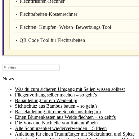
Flechtfrisuren-Rechner
Flechtarbeiten-Kostenrechner
Flechten- Knüpfen- Weben- Bewerbungs-Tool
QR-Code-Tool für Flechtarbeiten
Suchen
nach:
News
Was du zum sicheren Umgang mit Seilen wissen solltest
Fliegenvorhang selber machen – so geht’s
Bauanleitung für ein Weidentipi
Sichtschutz aus Bambus bauen – so geht’s
Bastelanleitung für eine Schale aus Jutegarn
Einen Blumenkasten aus Weide flechten – so geht’s
Die Vor- und Nachteile von Rattanmöbeln
Alte Schnürsenkel wiederverwenden – 5 Ideen
Anleitung für einen Traumfänger mit Stickrahmen und Spitze