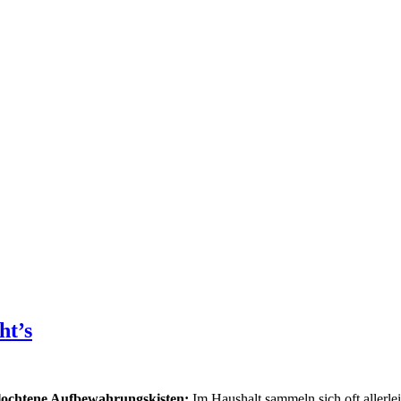
ht’s
flochtene Aufbewahrungskisten:
Im Haushalt sammeln sich oft allerl