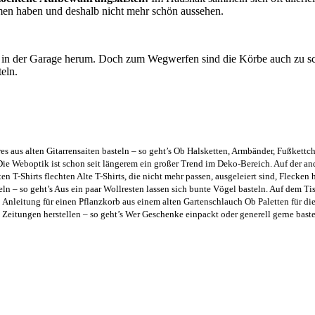
men haben und deshalb nicht mehr schön aussehen.
r in der Garage herum. Doch zum Wegwerfen sind die Körbe auch zu sc
eln.
es aus alten Gitarrensaiten basteln – so geht’s Ob Halsketten, Armbänder, Fußkettc
ie Weboptik ist schon seit längerem ein großer Trend im Deko-Bereich. Auf der an
en T-Shirts flechten Alte T-Shirts, die nicht mehr passen, ausgeleiert sind, Flecken 
ln – so geht’s Aus ein paar Wollresten lassen sich bunte Vögel basteln. Auf dem Tis
Anleitung für einen Pflanzkorb aus einem alten Gartenschlauch Ob Paletten für di
 Zeitungen herstellen – so geht’s Wer Geschenke einpackt oder generell gerne bastel